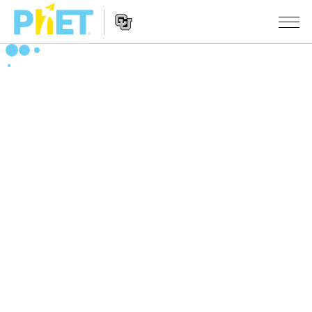
Search
the
PhET
Website
Website
シミュレーション
Navigation
All Sims
STUDIO
物理
About Studio
TEACHING
Customizable Sims
数学
アクティビティ一覧
研究
Start a Free Trial
化学
Contribute an Activity
INITIATIVES
Purchase a License
地球科学
Activity Contribution Guidelines
Inclusive Design
ログイン / 登録
Virtual Workshops
生物
PhET Global
ログイン / 登録
Professional Learning with PhET
翻訳版シミュレーション
Data Fluency