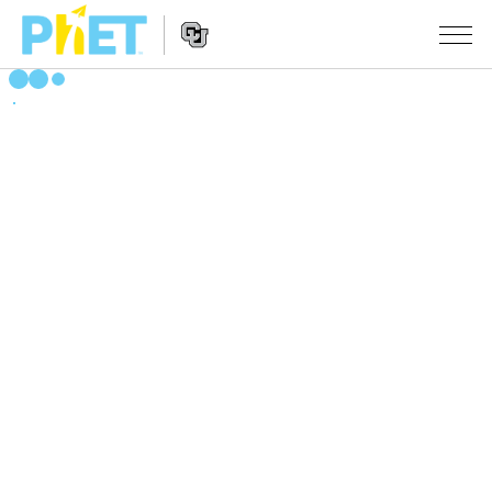
Search
the
PhET
Website
Website
シミュレーション
Navigation
All Sims
STUDIO
物理
About Studio
TEACHING
Customizable Sims
数学
アクティビティ一覧
研究
Start a Free Trial
化学
Contribute an Activity
INITIATIVES
Purchase a License
地球科学
Activity Contribution Guidelines
Inclusive Design
ログイン / 登録
Virtual Workshops
生物
PhET Global
ログイン / 登録
Professional Learning with PhET
翻訳版シミュレーション
Data Fluency