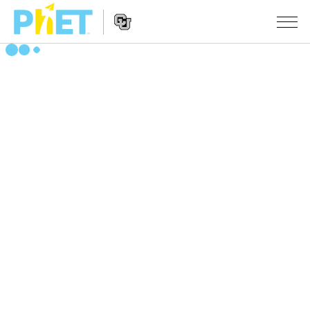
Search
the
PhET
Website
Website
シミュレーション
Navigation
All Sims
STUDIO
物理
About Studio
TEACHING
Customizable Sims
数学
アクティビティ一覧
研究
Start a Free Trial
化学
Contribute an Activity
INITIATIVES
Purchase a License
地球科学
Activity Contribution Guidelines
Inclusive Design
ログイン / 登録
Virtual Workshops
生物
PhET Global
ログイン / 登録
Professional Learning with PhET
翻訳版シミュレーション
Data Fluency