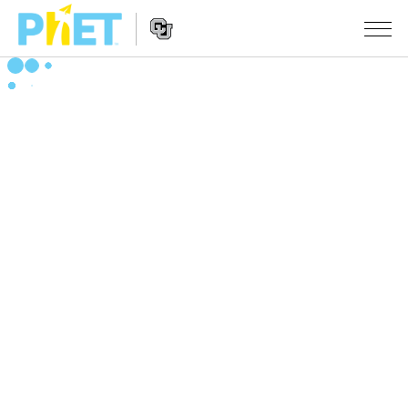
Search
the
PhET
Website
Website
シミュレーション
Navigation
All Sims
STUDIO
物理
About Studio
TEACHING
Customizable Sims
数学
アクティビティ一覧
研究
Start a Free Trial
化学
Contribute an Activity
INITIATIVES
Purchase a License
地球科学
Activity Contribution Guidelines
Inclusive Design
ログイン / 登録
Virtual Workshops
生物
PhET Global
ログイン / 登録
Professional Learning with PhET
翻訳版シミュレーション
Data Fluency