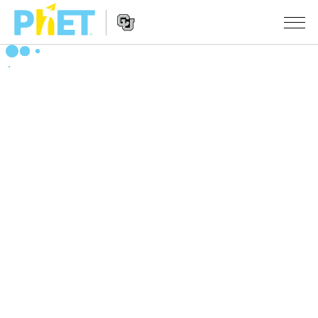
Search
the
PhET
Website
Website
シミュレーション
Navigation
All Sims
STUDIO
物理
About Studio
TEACHING
Customizable Sims
数学
アクティビティ一覧
研究
Start a Free Trial
化学
Contribute an Activity
INITIATIVES
Purchase a License
地球科学
Activity Contribution Guidelines
Inclusive Design
ログイン / 登録
Virtual Workshops
生物
PhET Global
ログイン / 登録
Professional Learning with PhET
翻訳版シミュレーション
Data Fluency