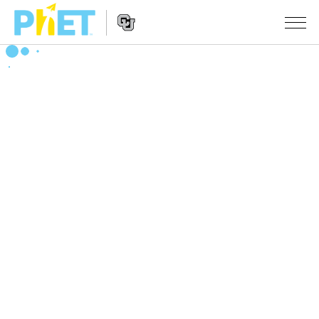
Search
the
PhET
Website
Website
シミュレーション
Navigation
All Sims
STUDIO
物理
About Studio
TEACHING
Customizable Sims
数学
アクティビティ一覧
研究
Start a Free Trial
化学
Contribute an Activity
INITIATIVES
Purchase a License
地球科学
Activity Contribution Guidelines
Inclusive Design
ログイン / 登録
Virtual Workshops
生物
PhET Global
ログイン / 登録
Professional Learning with PhET
翻訳版シミュレーション
Data Fluency