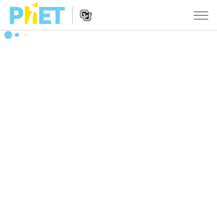
Search
the
PhET
Website
Website
シミュレーション
Navigation
All Sims
STUDIO
物理
About Studio
TEACHING
Customizable Sims
数学
アクティビティ一覧
研究
Start a Free Trial
化学
Contribute an Activity
INITIATIVES
Purchase a License
地球科学
Activity Contribution Guidelines
Inclusive Design
ログイン / 登録
Virtual Workshops
生物
PhET Global
ログイン / 登録
Professional Learning with PhET
翻訳版シミュレーション
Data Fluency