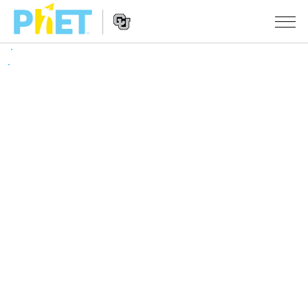
Search
the
PhET
Website
Website
シミュレーション
Navigation
All Sims
STUDIO
物理
About Studio
TEACHING
Customizable Sims
数学
アクティビティ一覧
研究
Start a Free Trial
化学
Contribute an Activity
INITIATIVES
Purchase a License
地球科学
Activity Contribution Guidelines
Inclusive Design
ログイン / 登録
Virtual Workshops
生物
PhET Global
ログイン / 登録
Professional Learning with PhET
翻訳版シミュレーション
Data Fluency