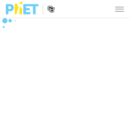
Search
the
PhET
Website
Website
シミュレーション
Navigation
All Sims
STUDIO
物理
About Studio
TEACHING
Customizable Sims
数学
アクティビティ一覧
研究
Start a Free Trial
化学
Contribute an Activity
INITIATIVES
Purchase a License
地球科学
Activity Contribution Guidelines
Inclusive Design
ログイン / 登録
Virtual Workshops
生物
PhET Global
ログイン / 登録
Professional Learning with PhET
翻訳版シミュレーション
Data Fluency