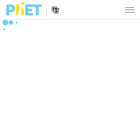
Search
the
PhET
Website
Website
シミュレーション
Navigation
All Sims
STUDIO
物理
About Studio
TEACHING
Customizable Sims
数学
アクティビティ一覧
研究
Start a Free Trial
化学
Contribute an Activity
INITIATIVES
Purchase a License
地球科学
Activity Contribution Guidelines
Inclusive Design
ログイン / 登録
Virtual Workshops
生物
PhET Global
ログイン / 登録
Professional Learning with PhET
翻訳版シミュレーション
Data Fluency