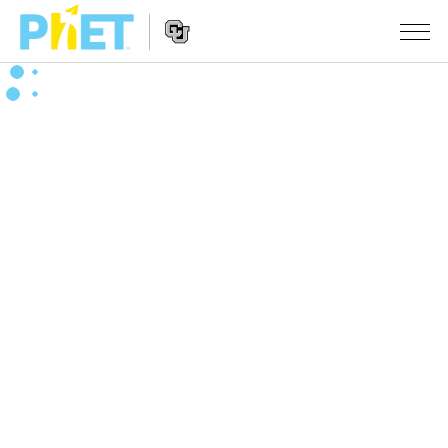
Search
the
PhET
Website
Website
シミュレーション
Navigation
All Sims
STUDIO
物理
About Studio
TEACHING
Customizable Sims
数学
アクティビティ一覧
研究
Start a Free Trial
化学
Contribute an Activity
INITIATIVES
Purchase a License
地球科学
Activity Contribution Guidelines
Inclusive Design
ログイン / 登録
Virtual Workshops
生物
PhET Global
ログイン / 登録
Professional Learning with PhET
翻訳版シミュレーション
Data Fluency