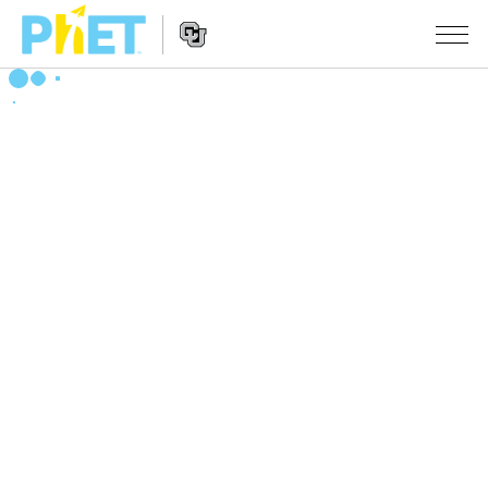
Search
the
PhET
Website
Website
シミュレーション
Navigation
All Sims
STUDIO
物理
About Studio
TEACHING
Customizable Sims
数学
アクティビティ一覧
研究
Start a Free Trial
化学
Contribute an Activity
INITIATIVES
Purchase a License
地球科学
Activity Contribution Guidelines
Inclusive Design
ログイン / 登録
Virtual Workshops
生物
PhET Global
ログイン / 登録
Professional Learning with PhET
翻訳版シミュレーション
Data Fluency