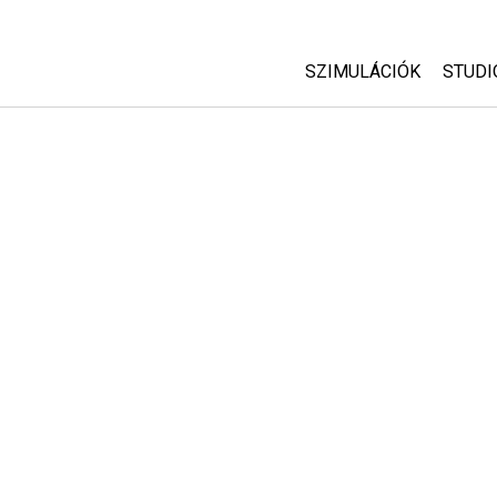
SZIMULÁCIÓK
STUDI
Minden szim
Abou
Cust
Fizika
Start
Matematika
Purc
Kémia
Földtudományok
Biológia
Lefordított szimuláció
Customizable Sims