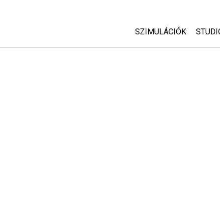
SZIMULÁCIÓK
STUDI
Minden szim
Abou
Cust
Fizika
Start
Matematika
Purc
Kémia
Földtudományok
Biológia
Lefordított szimuláció
Customizable Sims