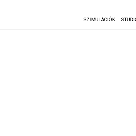
SZIMULÁCIÓK
STUDI
Minden szim
Abou
Cust
Fizika
Start
Matematika
Purc
Kémia
Földtudományok
Biológia
Lefordított szimuláció
Customizable Sims