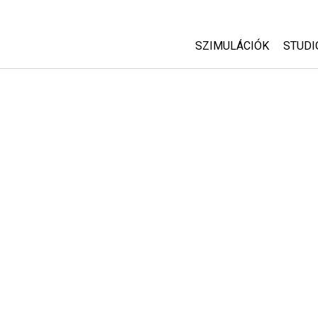
SZIMULÁCIÓK
STUDI
Minden szim
Abou
Cust
Fizika
Start
Matematika
Purc
Kémia
Földtudományok
Biológia
Lefordított szimuláció
Customizable Sims