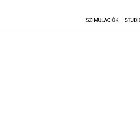
SZIMULÁCIÓK
STUDI
Minden szim
Abou
Cust
Fizika
Start
Matematika
Purc
Kémia
Földtudományok
Biológia
Lefordított szimuláció
Customizable Sims