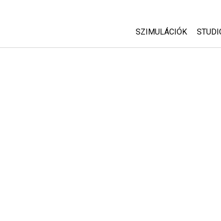
SZIMULÁCIÓK
STUDI
Minden szim
Abou
Cust
Fizika
Start
Matematika
Purc
Kémia
Földtudományok
Biológia
Lefordított szimuláció
Customizable Sims