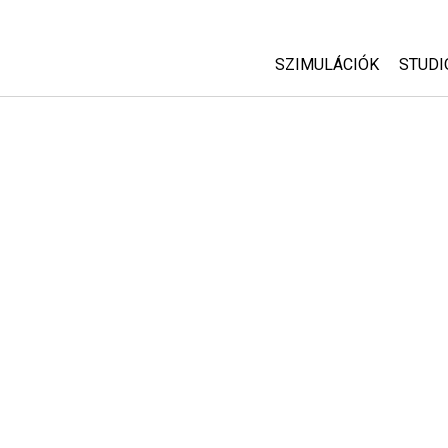
SZIMULÁCIÓK
STUDI
Minden szim
Abou
Cust
Fizika
Start
Matematika
Purc
Kémia
Földtudományok
Biológia
Lefordított szimuláció
Customizable Sims