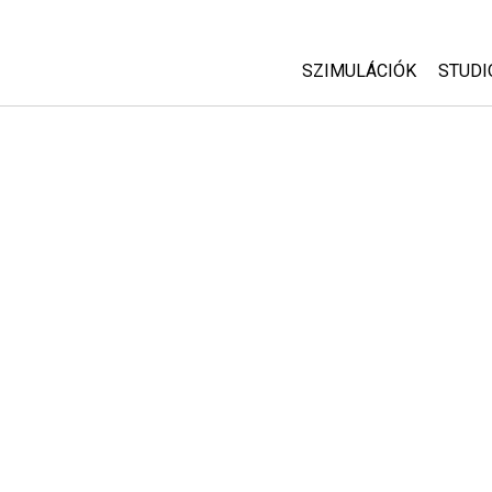
SZIMULÁCIÓK
STUDI
Minden szim
Abou
Cust
Fizika
Start
Matematika
Purc
Kémia
Földtudományok
Biológia
Lefordított szimuláció
Customizable Sims