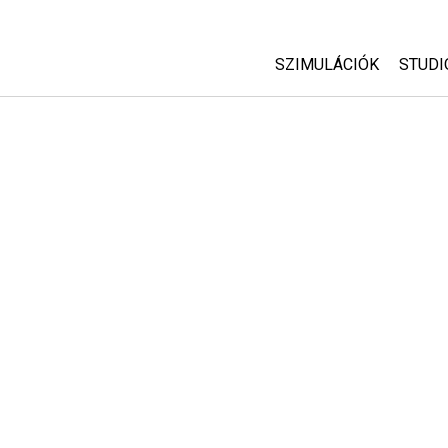
SZIMULÁCIÓK
STUDI
Minden szim
Abou
Cust
Fizika
Start
Matematika
Purc
Kémia
Földtudományok
Biológia
Lefordított szimuláció
Customizable Sims