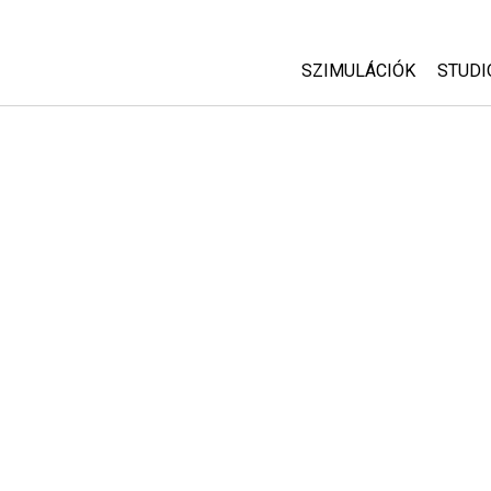
SZIMULÁCIÓK
STUDI
Minden szim
Abou
Cust
Fizika
Start
Matematika
Purc
Kémia
Földtudományok
Biológia
Lefordított szimuláció
Customizable Sims