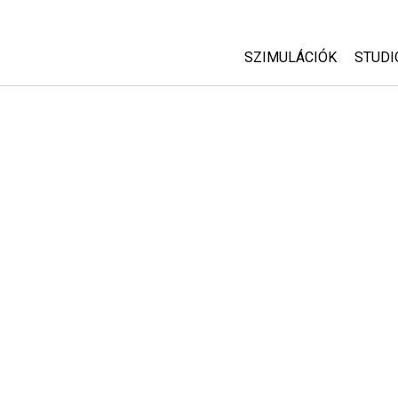
SZIMULÁCIÓK
STUDI
Minden szim
Abou
Cust
Fizika
Start
Matematika
Purc
Kémia
Földtudományok
Biológia
Lefordított szimuláció
Customizable Sims