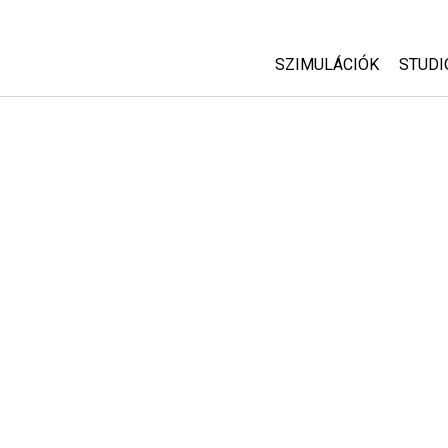
SZIMULÁCIÓK
STUDI
Minden szim
Abou
Cust
Fizika
Start
Matematika
Purc
Kémia
Földtudományok
Biológia
Lefordított szimuláció
Customizable Sims