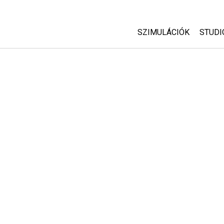
SZIMULÁCIÓK
STUDI
Minden szim
Abou
Cust
Fizika
Start
Matematika
Purc
Kémia
Földtudományok
Biológia
Lefordított szimuláció
Customizable Sims