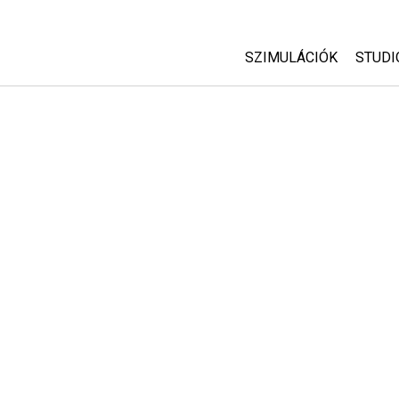
SZIMULÁCIÓK
STUDI
Minden szim
Abou
Cust
Fizika
Start
Matematika
Purc
Kémia
Földtudományok
Biológia
Lefordított szimuláció
Customizable Sims