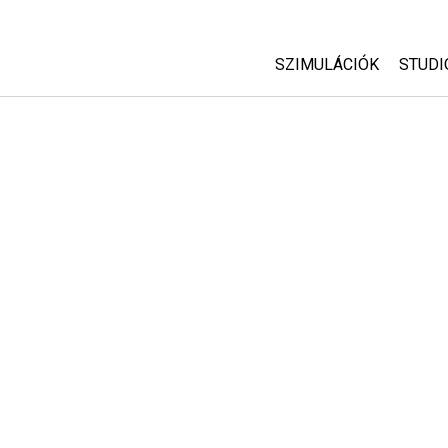
SZIMULÁCIÓK
STUDI
Minden szim
Abou
Cust
Fizika
Start
Matematika
Purc
Kémia
Földtudományok
Biológia
Lefordított szimuláció
Customizable Sims