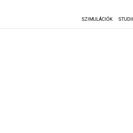
SZIMULÁCIÓK
STUDI
Minden szim
Abou
Cust
Fizika
Start
Matematika
Purc
Kémia
Földtudományok
Biológia
Lefordított szimuláció
Customizable Sims