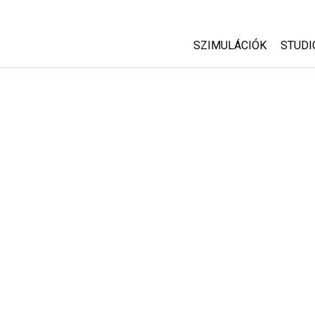
SZIMULÁCIÓK
STUDI
Minden szim
Abou
Cust
Fizika
Start
Matematika
Purc
Kémia
Földtudományok
Biológia
Lefordított szimuláció
Customizable Sims