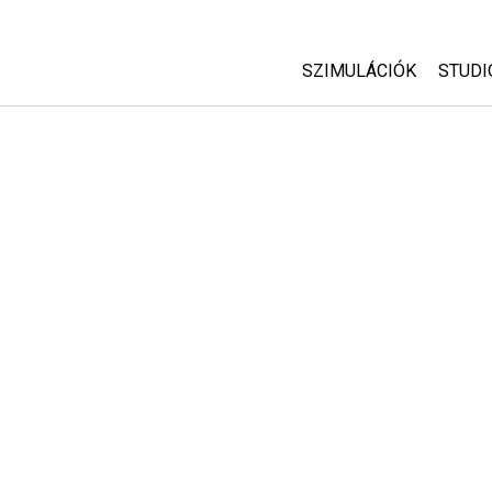
SZIMULÁCIÓK
STUDI
Minden szim
Abou
Cust
Fizika
Start
Matematika
Purc
Kémia
Földtudományok
Biológia
Lefordított szimuláció
Customizable Sims