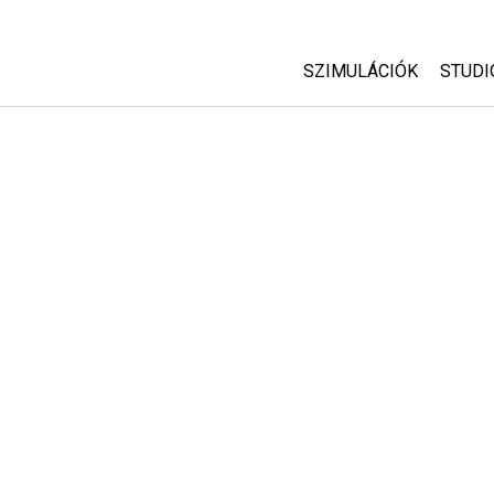
SZIMULÁCIÓK
STUDI
Minden szim
Abou
Cust
Fizika
Start
Matematika
Purc
Kémia
Földtudományok
Biológia
Lefordított szimuláció
Customizable Sims