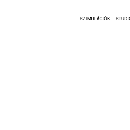
SZIMULÁCIÓK
STUDI
Minden szim
Abou
Cust
Fizika
Start
Matematika
Purc
Kémia
Földtudományok
Biológia
Lefordított szimuláció
Customizable Sims