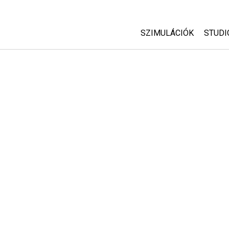
SZIMULÁCIÓK
STUDI
Minden szim
Abou
Cust
Fizika
Start
Matematika
Purc
Kémia
Földtudományok
Biológia
Lefordított szimuláció
Customizable Sims