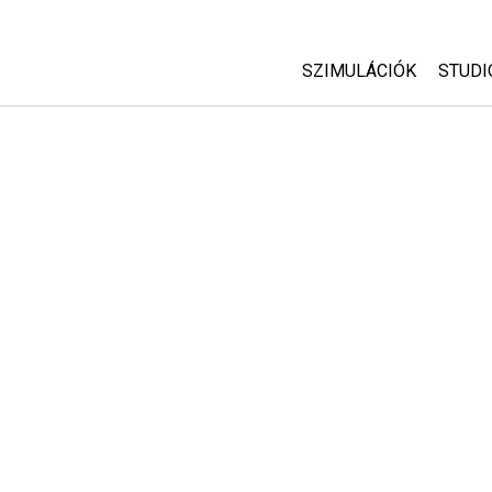
SZIMULÁCIÓK
STUDI
Minden szim
Abou
Cust
Fizika
Start
Matematika
Purc
Kémia
Földtudományok
Biológia
Lefordított szimuláció
Customizable Sims