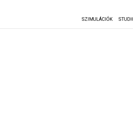
SZIMULÁCIÓK
STUDI
Minden szim
Abou
Cust
Fizika
Start
Matematika
Purc
Kémia
Földtudományok
Biológia
Lefordított szimuláció
Customizable Sims