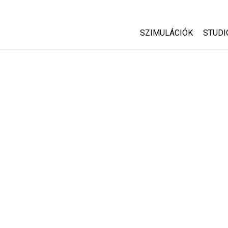
SZIMULÁCIÓK
STUDI
Minden szim
Abou
Cust
Fizika
Start
Matematika
Purc
Kémia
Földtudományok
Biológia
Lefordított szimuláció
Customizable Sims