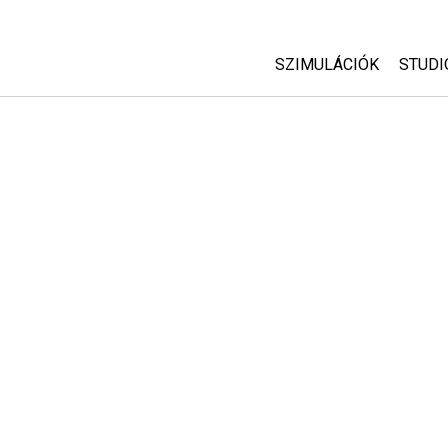
SZIMULÁCIÓK
STUDI
Minden szim
Abou
Cust
Fizika
Start
Matematika
Purc
Kémia
Földtudományok
Biológia
Lefordított szimuláció
Customizable Sims