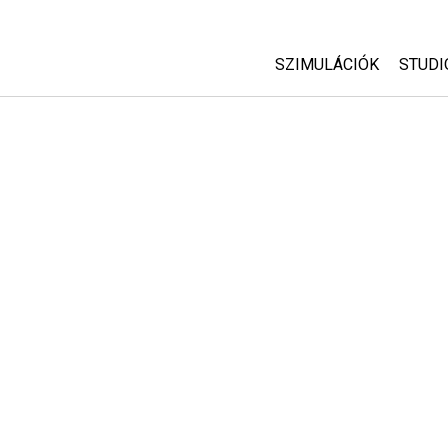
SZIMULÁCIÓK
STUDI
Minden szim
Abou
Cust
Fizika
Start
Matematika
Purc
Kémia
Földtudományok
Biológia
Lefordított szimuláció
Customizable Sims