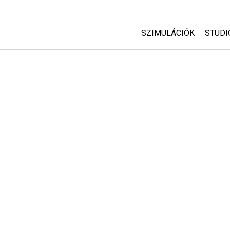
SZIMULÁCIÓK
STUDI
Minden szim
Abou
Cust
Fizika
Start
Matematika
Purc
Kémia
Földtudományok
Biológia
Lefordított szimuláció
Customizable Sims