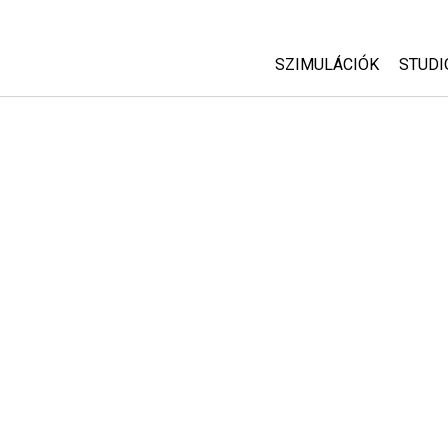
SZIMULÁCIÓK
STUDI
Minden szim
Abou
Cust
Fizika
Start
Matematika
Purc
Kémia
Földtudományok
Biológia
Lefordított szimuláció
Customizable Sims