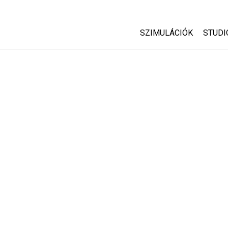
SZIMULÁCIÓK
STUDI
Minden szim
Abou
Cust
Fizika
Start
Matematika
Purc
Kémia
Földtudományok
Biológia
Lefordított szimuláció
Customizable Sims