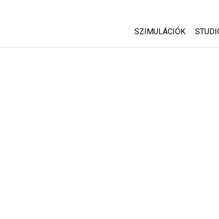
SZIMULÁCIÓK
STUDI
Minden szim
Abou
Cust
Fizika
Start
Matematika
Purc
Kémia
Földtudományok
Biológia
Lefordított szimuláció
Customizable Sims