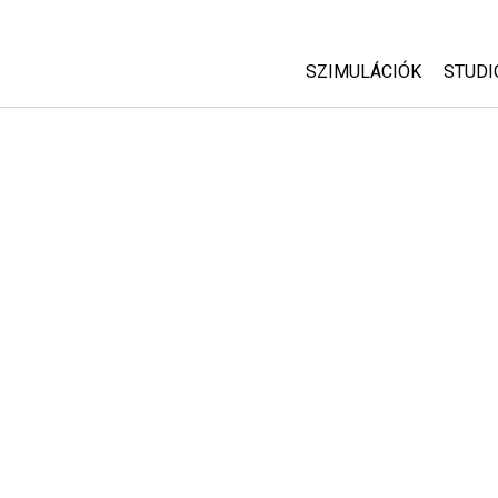
SZIMULÁCIÓK
STUDI
Minden szim
Abou
Cust
Fizika
Start
Matematika
Purc
Kémia
Földtudományok
Biológia
Lefordított szimuláció
Customizable Sims