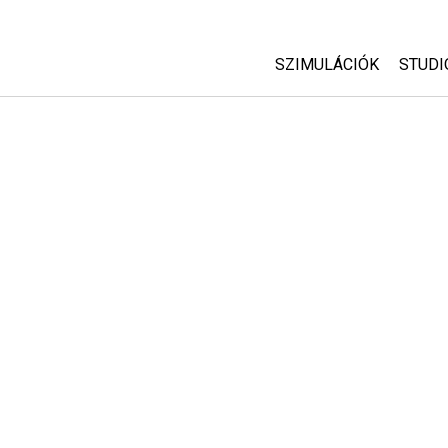
SZIMULÁCIÓK
STUDI
Minden szim
Abou
Cust
Fizika
Start
Matematika
Purc
Kémia
Földtudományok
Biológia
Lefordított szimuláció
Customizable Sims