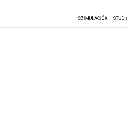
SZIMULÁCIÓK
STUDI
Minden szim
Abou
Cust
Fizika
Start
Matematika
Purc
Kémia
Földtudományok
Biológia
Lefordított szimuláció
Customizable Sims