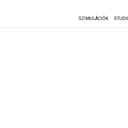
SZIMULÁCIÓK
STUDI
Minden szim
Abou
Cust
Fizika
Start
Matematika
Purc
Kémia
Földtudományok
Biológia
Lefordított szimuláció
Customizable Sims