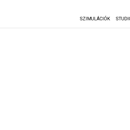
SZIMULÁCIÓK
STUDI
Minden szim
Abou
Cust
Fizika
Start
Matematika
Purc
Kémia
Földtudományok
Biológia
Lefordított szimuláció
Customizable Sims