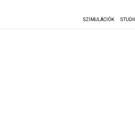
SZIMULÁCIÓK
STUDI
Minden szim
Abou
Cust
Fizika
Start
Matematika
Purc
Kémia
Földtudományok
Biológia
Lefordított szimuláció
Customizable Sims