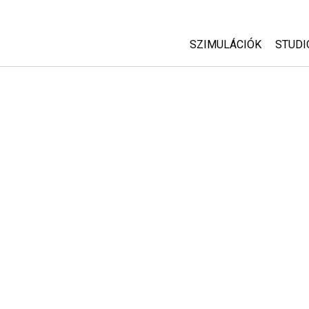
SZIMULÁCIÓK
STUDI
Minden szim
Abou
Cust
Fizika
Start
Matematika
Purc
Kémia
Földtudományok
Biológia
Lefordított szimuláció
Customizable Sims