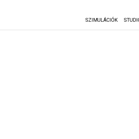
SZIMULÁCIÓK
STUDI
Minden szim
Abou
Cust
Fizika
Start
Matematika
Purc
Kémia
Földtudományok
Biológia
Lefordított szimuláció
Customizable Sims